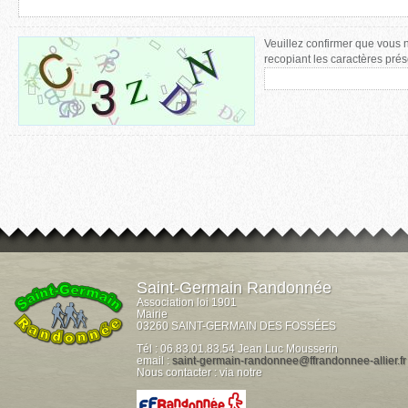
Veuillez confirmer que vous 
recopiant les caractères prés
Saint-Germain Randonnée
Association loi 1901
Mairie
03260 SAINT-GERMAIN DES FOSSÉES
Tél : 06.83.01.83.54 Jean Luc Mousserin
email :
saint-germain-randonnee@ffrandonnee-allier.fr
Nous contacter : via notre