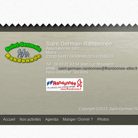
Saint-Germain Randonnée
Association loi 1901
Mairie
03260 SAINT-GERMAIN DES FOSSÉES
Tél : 06.83.01.83.54 Jean Luc Mousserin
email :
saint-germain-randonnee@ffrandonnee-allier.fr
Nous contacter : via notre
Copyright ©2013, Saint-Germain Ra
Accueil
Nos activités
Agenda
Manger / Dormir ?
Photos