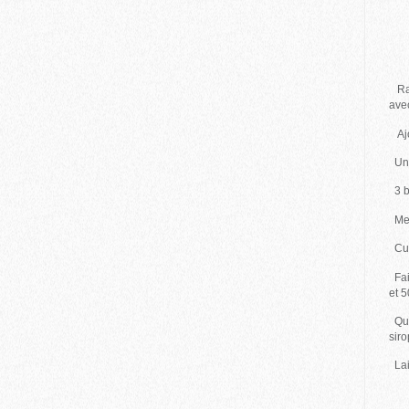
3 
zes
Ram
ave
Ajo
Une
3 b
Met
Cui
Fai
et 
Qua
sir
Lai