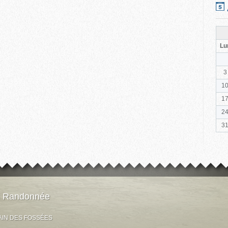
Lu
3
1
1
2
3
n Randonnée
AIN DES FOSSÉES