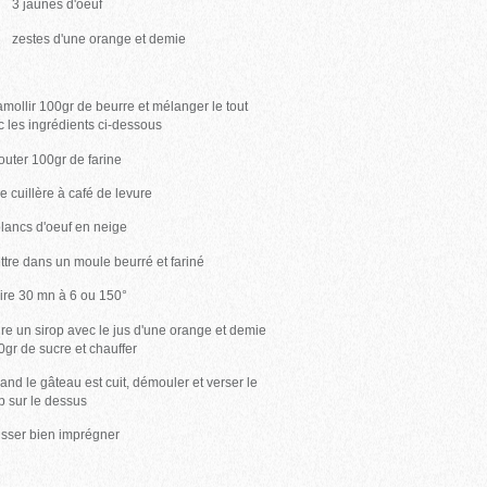
jaunes d'oeuf
tes d'une orange et demie
ollir 100gr de beurre et mélanger le tout
c les ingrédients ci-dessous
uter 100gr de farine
 cuillère à café de levure
lancs d'oeuf en neige
tre dans un moule beurré et fariné
re 30 mn à 6 ou 150°
re un sirop avec le jus d'une orange et demie
50gr de sucre et chauffer
nd le gâteau est cuit, démouler et verser le
op sur le dessus
sser bien imprégner