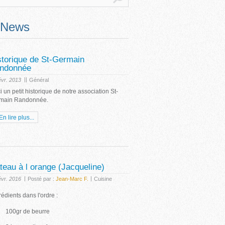
News
storique de St-Germain
ndonnée
|
|
évr. 2013
Général
i un petit historique de notre association St-
main Randonnée.
En lire plus...
teau à l orange (Jacqueline)
|
|
évr. 2016
Posté par :
Jean-Marc F.
Cuisine
édients dans l'ordre :
0gr de beurre