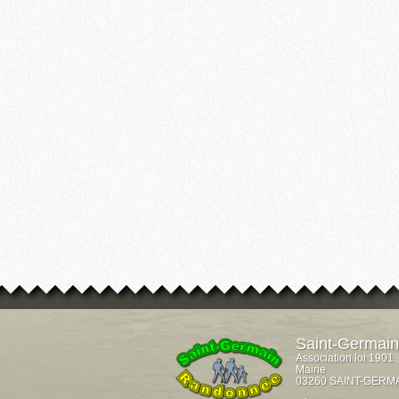
Saint-Germai
Association loi 1901
Mairie
03260 SAINT-GERM