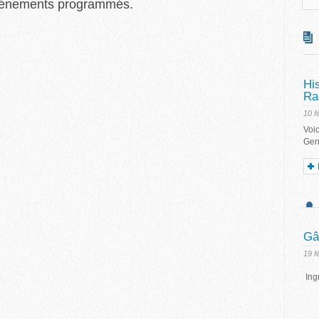
vénements programmés.
Hi
Ra
10 f
Voic
Ger
Gâ
19 f
Ingr
10