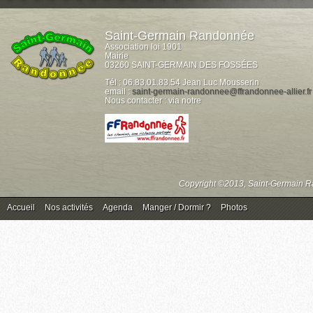
Saint-Germain Randonnée
Association loi 1901
Mairie
03260 SAINT-GERMAIN DES FOSSÉES
Tél : 06.83.01.83.54 Jean Luc Mousserin
email :
saint-germain-randonnee@ffrandonnee-allier.fr
Nous contacter : via notre
Copyright ©2013, Saint-Germain Ra
Accueil
Nos activités
Agenda
Manger / Dormir ?
Photos