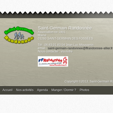
Saint-Germain Randonnée
Association loi 1901
Mairie
03260 SAINT-GERMAIN DES FOSSÉES
Tél : 06.83.01.83.54 Jean Luc Mousserin
email :
saint-germain-randonnee@ffrandonnee-allier.fr
Nous contacter : via notre
Copyright ©2013, Saint-Germain Ra
Accueil
Nos activités
Agenda
Manger / Dormir ?
Photos