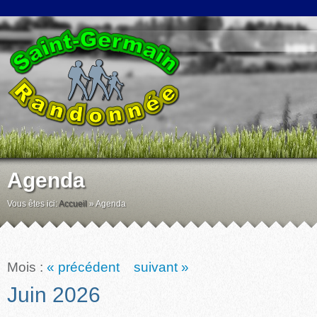
Agenda
Vous êtes ici:
Accueil
»
Agenda
Mois :
« précédent
suivant »
Juin 2026