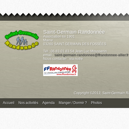
Saint-Germain Randonnée
Association loi 1901
Mairie
03260 SAINT-GERMAIN DES FOSSÉES
Tél : 06.83.01.83.54 Jean Luc Mousserin
email :
saint-germain-randonnee@ffrandonnee-allier.fr
Nous contacter : via notre
Copyright ©2013, Saint-Germain Ra
Accueil
Nos activités
Agenda
Manger / Dormir ?
Photos