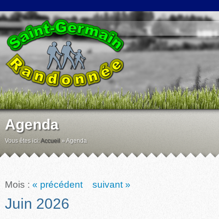
Agenda
Vous êtes ici:
Accueil
»
Agenda
Mois :
« précédent
suivant »
Juin 2026