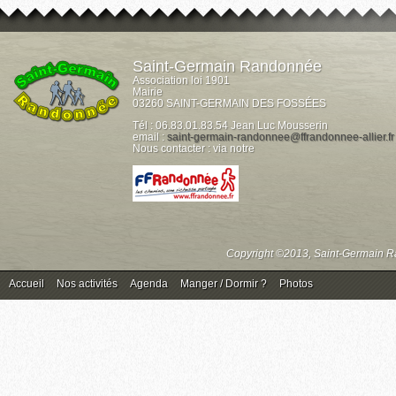
Saint-Germain Randonnée
Association loi 1901
Mairie
03260 SAINT-GERMAIN DES FOSSÉES
Tél : 06.83.01.83.54 Jean Luc Mousserin
email :
saint-germain-randonnee@ffrandonnee-allier.fr
Nous contacter : via notre
Copyright ©2013, Saint-Germain Ra
Accueil
Nos activités
Agenda
Manger / Dormir ?
Photos