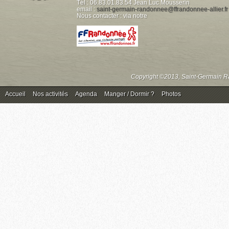
Tél : 06.83.01.83.54 Jean Luc Mousserin
email :
saint-germain-randonnee@ffrandonnee-allier.fr
Nous contacter : via notre
Copyright ©2013, Saint-Germain Ra
Accueil
Nos activités
Agenda
Manger / Dormir ?
Photos