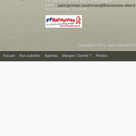
Tél : 06.83.01.83.54 Jean Luc Mousserin
email :
saint-germain-randonnee@ffrandonnee-allier.fr
Nous contacter : via notre
Copyright ©2013, Saint-Germain Ra
Accueil
Nos activités
Agenda
Manger / Dormir ?
Photos