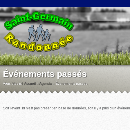
Événements passés
Vous êtes ici:
Accueil
»
Agenda
»
Événements passés
Soit l'event_id n'est pas présent en base de données, soit il y a plus d'un événem