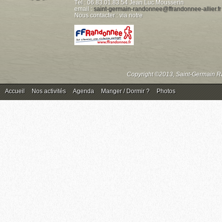
Tél : 06.83.01.83.54 Jean Luc Mousserin
email :
saint-germain-randonnee@ffrandonnee-allier.fr
Nous contacter : via notre
Copyright ©2013, Saint-Germain Ra
Accueil
Nos activités
Agenda
Manger / Dormir ?
Photos