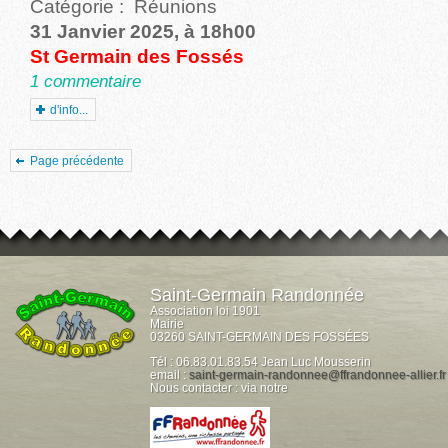
Catégorie :
Réunions
31 Janvier 2025, à 18h00
St Germain des Fossés
1 commentaire
d'info...
Page précédente
Saint-Germain Randonnée
Association loi 1901
Mairie
03260 SAINT-GERMAIN DES FOSSÉES
Tél : 06.83.01.83.54 Jean Luc Mousserin
email :
saint-germain-randonnee@ffrandonnee-allier.fr
Nous contacter : via notre