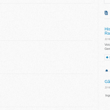
Hi
Ra
10 f
Voic
Ger
Gâ
19 f
Ingr
10