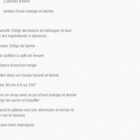
jaunes d'oeuf
tes d'une orange et demie
ollir 100gr de beurre et mélanger le tout
c les ingrédients ci-dessous
uter 100gr de farine
 cuillère à café de levure
lancs d'oeuf en neige
tre dans un moule beurré et fariné
re 30 mn à 6 ou 150°
re un sirop avec le jus d'une orange et demie
50gr de sucre et chauffer
nd le gâteau est cuit, démouler et verser le
op sur le dessus
sser bien imprégner