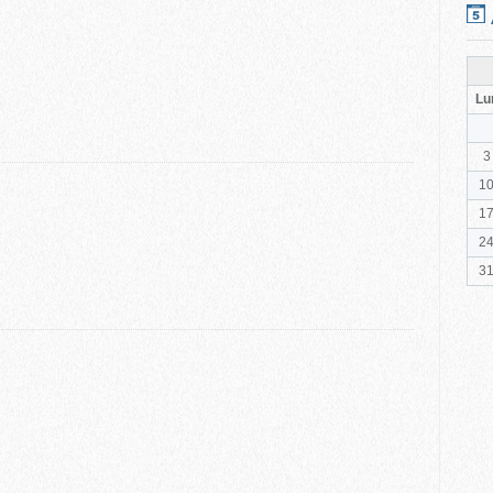
Lu
3
1
1
2
3