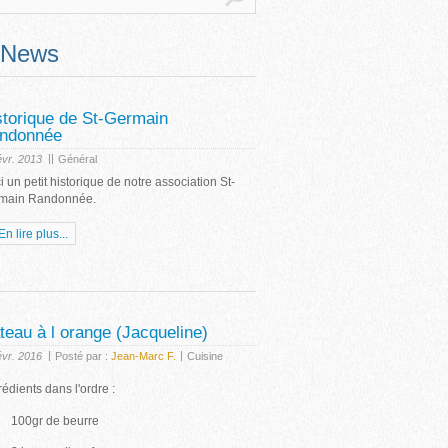
News
storique de St-Germain
ndonnée
|
|
évr. 2013
Général
i un petit historique de notre association St-
main Randonnée.
En lire plus...
teau à l orange (Jacqueline)
|
|
évr. 2016
Posté par :
Jean-Marc F.
Cuisine
édients dans l'ordre :
0gr de beurre