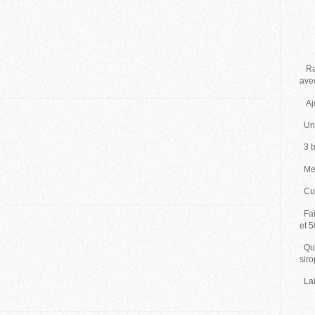
3 
zes
Ram
ave
Ajo
Une
3 b
Met
Cui
Fai
et 
Qua
sir
Lai