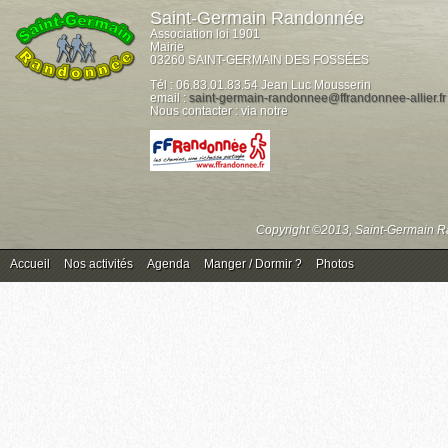
Saint-Germain Randonnée
Association loi 1901
Mairie
03260 SAINT-GERMAIN DES FOSSÉES
Tél : 06.83.01.83.54 Jean Luc Mousserin
email :
saint-germain-randonnee@ffrandonnee-allier.fr
Nous contacter : via notre
Copyright ©2013, Saint-Germain Ra
Accueil
Nos activités
Agenda
Manger / Dormir ?
Photos