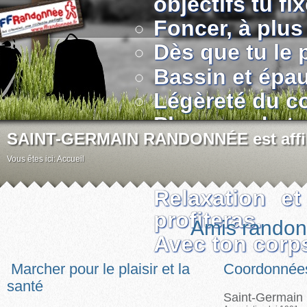
objectifs tu fi
Foncer, à plus 
Dès que tu le 
Bassin et épaul
Légèreté du cor
Plus grand et p
SAINT-GERMAIN RANDONNÉE est affilié
Taper du bâton
Vous êtes ici:
Accueil
Sans crispatio
Relaxation et
profiteras.
Amis randon
Avec ton corps 
Marcher pour le plaisir et la
Coordonnée
santé
Saint-Germain